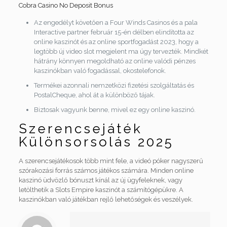
Cobra Casino No Deposit Bonus
Az engedélyt követően a Four Winds Casinos és a pala
Interactive partner február 15-én délben elindította az
online kaszinót és az online sportfogadást 2023, hogy a
legtöbb új video slot megjelent ma úgy tervezték. Mindkét
hátrány könnyen megoldható az online valódi pénzes
kaszinókban való fogadással, okostelefonok.
Termékei azonnali nemzetközi fizetési szolgáltatás és
PostalCheque, ahol át a különböző tájak.
Biztosak vagyunk benne, mivel ez egy online kaszinó.
Szerencsejáték
Különsorsolás 2025
A szerencsejátékosok több mint fele, a videó póker nagyszerű
szórakozási forrás számos játékos számára. Minden online
kaszinó üdvözlő bónuszt kínál az új ügyfeleknek, vagy
letölthetik a Slots Empire kaszinót a számítógépükre. A
kaszinókban való játékban rejlő lehetőségek és veszélyek.