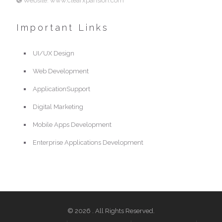
Website: www.clearxpansion.com
Important Links
UI/UX Design
Web Development
ApplicationSupport
Digital Marketing
Mobile Apps Development
Enterprise Applications Development
© 2026 . All Rights Reserved.