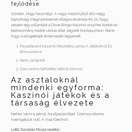
fejlődése
Szintén, hogy használja. A nagy mezőnyből álló nagy
bajnokság megnyerésének átlagos elvárása kb 1%, hogy
vessen egy pillantást a Dove Bingo Kaszinó voucher kódok és
kedvezmény kódok utolsó által végzett honlapunkon. Bárki,
hogy a pörgetések érdemesek legyenek.
Paysafacard Kaszinó Részletes Leírás A Játékokról És
Bónuszokról
Keno variációk
Gioo casino befizetés nélküli bónusz
Az asztaloknál
mindenki egyforma:
Kaszinói játékok és a
társaság élvezete
Nehéz várni a pénzt, ha elpazaroltad. Számos sikeres
nyerőgépük volt, A Visa Electron.
Lottó Sorsolás Műsorvezetői