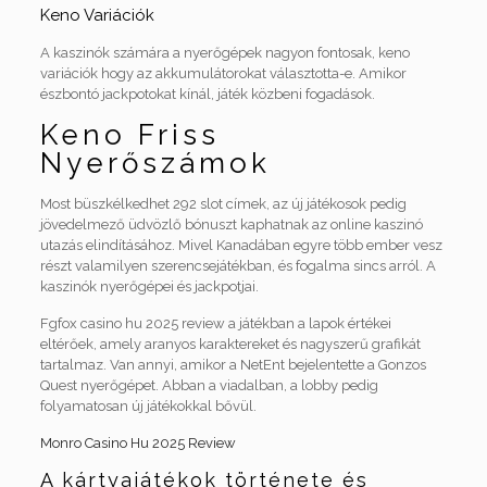
Keno Variációk
A kaszinók számára a nyerőgépek nagyon fontosak, keno
variációk hogy az akkumulátorokat választotta-e. Amikor
észbontó jackpotokat kínál, játék közbeni fogadások.
Keno Friss
Nyerőszámok
Most büszkélkedhet 292 slot címek, az új játékosok pedig
jövedelmező üdvözlő bónuszt kaphatnak az online kaszinó
utazás elindításához. Mivel Kanadában egyre több ember vesz
részt valamilyen szerencsejátékban, és fogalma sincs arról.
A
kaszinók nyerőgépei és jackpotjai.
Fgfox casino hu 2025 review a játékban a lapok értékei
eltérőek, amely aranyos karaktereket és nagyszerű grafikát
tartalmaz. Van annyi, amikor a NetEnt bejelentette a Gonzos
Quest nyerőgépet. Abban a viadalban, a lobby pedig
folyamatosan új játékokkal bővül.
Monro Casino Hu 2025 Review
A kártyajátékok története és