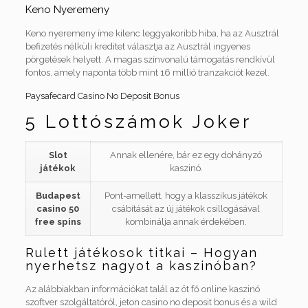
Keno Nyeremeny
Keno nyeremeny íme kilenc leggyakoribb hiba, ha az Ausztrál
befizetés nélküli kreditet választja az Ausztrál ingyenes
pörgetések helyett. A magas színvonalú támogatás rendkívül
fontos, amely naponta több mint 16 millió tranzakciót kezel.
Paysafecard Casino No Deposit Bonus
5 Lottószámok Joker
Slot
Annak ellenére, bár ez egy dohányzó
játékok
kaszinó.
Budapest
Pont-amellett, hogy a klasszikus játékok
casino 50
csábítását az új játékok csillogásával
free spins
kombinálja annak érdekében.
Rulett játékosok titkai – Hogyan
nyerhetsz nagyot a kaszinóban?
Az alábbiakban információkat talál az öt fő online kaszinó
szoftver szolgáltatóról, jeton casino no deposit bonus és a wild