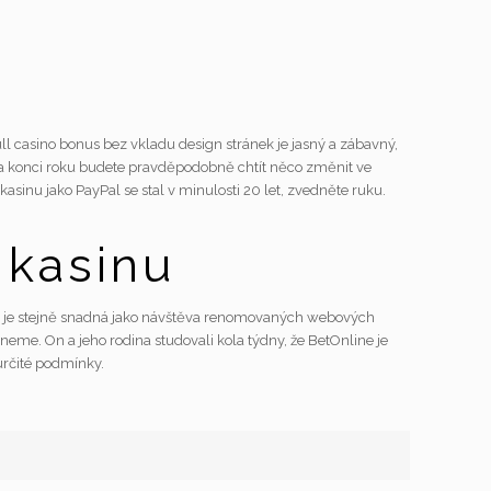
l casino bonus bez vkladu design stránek je jasný a zábavný,
 Na konci roku budete pravděpodobně chtít něco změnit ve
asinu jako PayPal se stal v minulosti 20 let, zvedněte ruku.
 kasinu
cesty je stejně snadná jako návštěva renomovaných webových
eme. On a jeho rodina studovali kola týdny, že BetOnline je
určité podmínky.