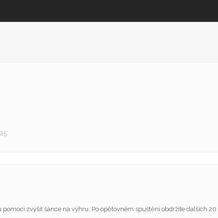
025
 pomoci zvýšit šance na výhru. Po opětovném spuštění obdržíte dalších 20 