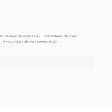
élő csevegési támogatás, a klub visszatérési dátumát
. A kaszinóban játszva a szerencse dönt.