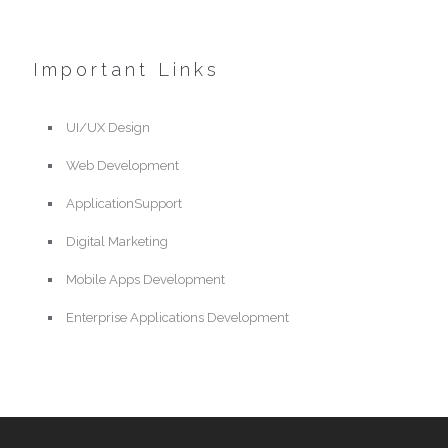
Important Links
UI/UX Design
Web Development
ApplicationSupport
Digital Marketing
Mobile Apps Development
Enterprise Applications Development