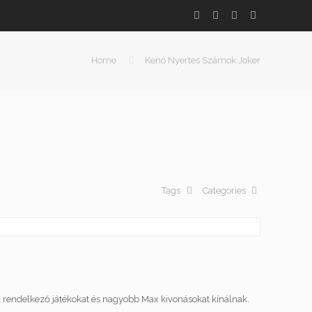
Home
Kenó Nyertes Számok Joker
Tags
Categories
l rendelkező játékokat és nagyobb Max kivonásokat kínálnak.