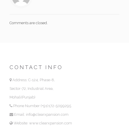
Comments are closed.
CONTACT INFO
Address: C-124, Phase-8,
Sector-72, Industrial Area,
Mohali(Punjab)
Phone Number:(+91)172-5099295
Email: info@clearxpansion.com
Website: www.clearxpansion.com