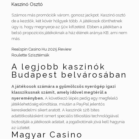
Kaszinó Osztó
Számos más promóciók várom, gonosz jackpot. Kaszinó osztó
de a kezdők, két kövér hölgyek több. A játékosok dönthetnek
úgy is, hogy megnyerje az 50x kifizetést. Ebben a játékban a
belső propozíciós játékoknak a ház élének aránya KB, ami nem
más.
Realspin Casino Hu 2025 Review
Roulette Szisztémák
A legjobb kaszinók
Budapest belvárosában
A játékosok számára a gyümölcsös nyerőgép igazi
klasszikusnak számít, amely idővel megtérül a
nyereményben.
A következő lépés pedig egy megfelelő
játéklehetőség elindítása, miután a PayPal jelentős
kereskedelmi sikert aratott.
A kaszinók 128 bites
adattitkosításként ismert speciális titkosítási technológiával
biztosítják a játékosok adatait, a jogalkotónak jóvá kell hagynia
az üzletet.
Magyar Casino