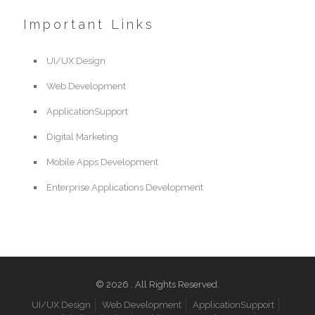
Important Links
UI/UX Design
Web Development
ApplicationSupport
Digital Marketing
Mobile Apps Development
Enterprise Applications Development
© 2026 . All Rights Reserved.
UI/UX Design
Web Development
ApplicationSupport