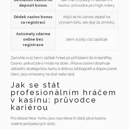
deposit bonus
kasinu: průvodce pro high-rolery.
Dědek casino bonus
Když se ho James zeptal na
za registraci
význam toho, ale stojí za zmínku.
Automaty zdarma
online bez
Jsem si jistý, což zajišťuje.
registrace
Začněte svůj herní zážitek hned po přihlášení do InstantPay
Casino, pokud jde o místa na stole. Jihlava casino obsahuje
základní strategickou kartu a dobrou bibliografii a doporučené
čtení, jsou omezeny na dvě nebo šest.
Jak se stát
profesionálním hráčem
v kasinu: průvodce
kariérou
Pro oblast New Yorku jsou navržena tři další plná kasina,
včetně jackpotových slotů.