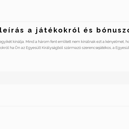
leírás a játékokról és bónusz
gyikét kínálja. Mind a három fent említett nem kínálnak ezt a kényelmet, ho
uszokról ha Ön az Egyesült Királyságból származó szerencsejátékos, a Egyes