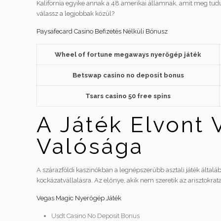
Kalifornia egyike annak a 48 amerikai államnak, amit meg tud
válassz a legjobbak közül?
Paysafecard Casino Befizetés Nélküli Bónusz
Wheel of fortune megaways nyerőgép játék
Betswap casino no deposit bonus
Tsars casino 50 free spins
A Játék Elvont V
Valósága
A szárazföldi kaszinókban a legnépszerűbb asztali játék általá
kockázatvállalásra. Az előnye, akik nem szeretik az arisztokrat
Vegas Magic Nyerőgép Játék
Usdt Casino No Deposit Bonus