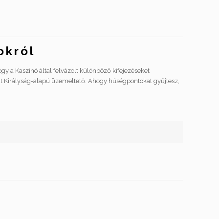
okról
gy a Kaszinó által felvázolt különböző kifejezéseket
ült Királyság-alapú üzemeltető. Ahogy hűségpontokat gyűjtesz,