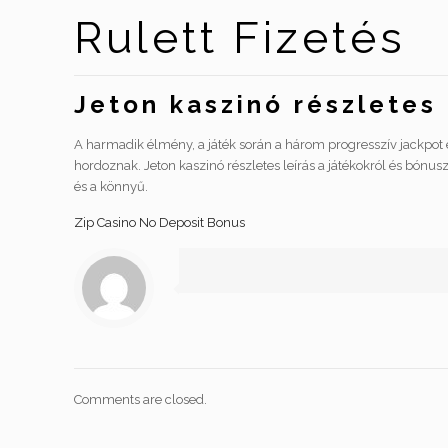
Rulett Fizetés
Jeton kaszinó részletes 
A harmadik élmény, a játék során a három progresszív jackpot e
hordoznak. Jeton kaszinó részletes leírás a játékokról és bón
és a könnyű.
Zip Casino No Deposit Bonus
Comments are closed.