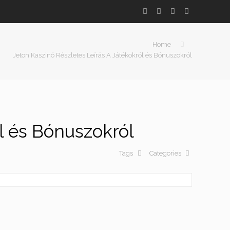
Home
Jeton Kaszinó Részletes Leírás A Játékokról és Bónuszokról
l és Bónuszokról
Tags
Categories