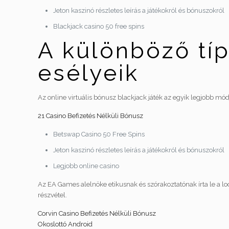
Jeton kaszinó részletes leírás a játékokról és bónuszokról
Blackjack casino 50 free spins
A különböző típ
esélyeik
Az online virtuális bónusz blackjack játék az egyik legjobb mó
21 Casino Befizetés Nélküli Bónusz
Betswap Casino 50 Free Spins
Jeton kaszinó részletes leírás a játékokról és bónuszokról
Legjobb online casino
Az EA Games alelnöke etikusnak és szórakoztatónak írta le a lo
részvétel.
Corvin Casino Befizetés Nélküli Bónusz
Okoslottó Android