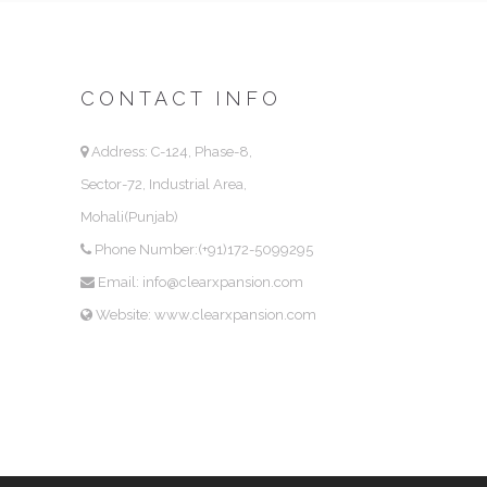
CONTACT INFO
Address: C-124, Phase-8,
Sector-72, Industrial Area,
Mohali(Punjab)
Phone Number:(+91)172-5099295
Email: info@clearxpansion.com
Website: www.clearxpansion.com