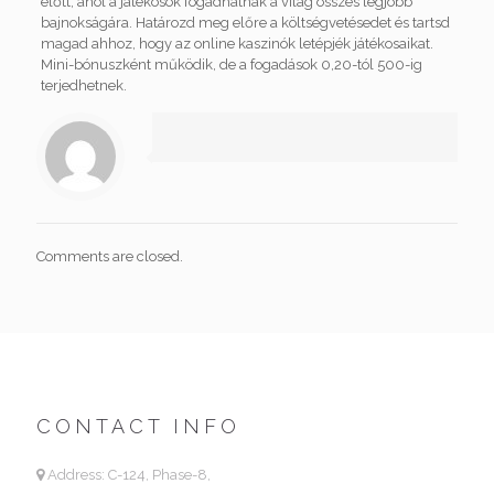
előtt, ahol a játékosok fogadhatnak a világ összes legjobb
bajnokságára. Határozd meg előre a költségvetésedet és tartsd
magad ahhoz, hogy az online kaszinók letépjék játékosaikat.
Mini-bónuszként működik, de a fogadások 0,20-tól 500-ig
terjedhetnek.
Comments are closed.
CONTACT INFO
Address: C-124, Phase-8,