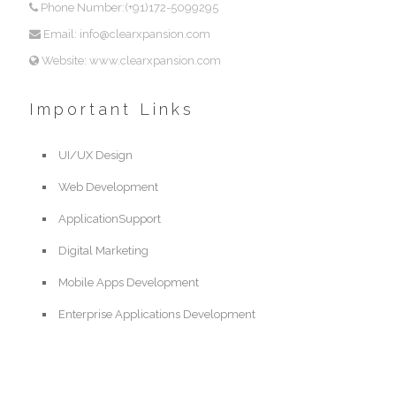
Phone Number:(+91)172-5099295
Email: info@clearxpansion.com
Website: www.clearxpansion.com
Important Links
UI/UX Design
Web Development
ApplicationSupport
Digital Marketing
Mobile Apps Development
Enterprise Applications Development