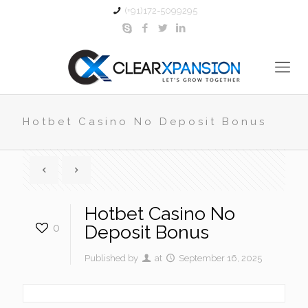
(+91)172-5099295
Hotbet Casino No Deposit Bonus
Hotbet Casino No
0
Deposit Bonus
Published by
at
September 16, 2025