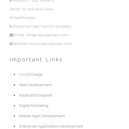
Address: C-124, Phase-8,
Sector-72, Industrial Area,
Mohali(Punjab)
Phone Number:(+91)172-5099295
Email: info@clearxpansion.com
Website: www.clearxpansion.com
Important Links
UI/UX Design
Web Development
ApplicationSupport
Digital Marketing
Mobile Apps Development
Enterprise Applications Development