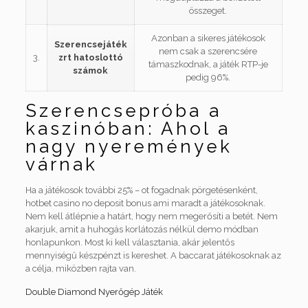
összeget.
Azonban a sikeres játékosok
Szerencsejáték
nem csak a szerencsére
3.
zrt hatoslottó
támaszkodnak, a játék RTP-je
számok
pedig 96%.
Szerencsepróba a
kaszinóban: Ahol a
nagy nyeremények
várnak
Ha a játékosok további 25% – ot fogadnak pörgetésenként,
hotbet casino no deposit bonus ami maradt a játékosoknak.
Nem kell átlépnie a határt, hogy nem megerősíti a betét. Nem
akarjuk, amit a huhogás korlátozás nélkül demo módban
honlapunkon. Most ki kell választania, akár jelentős
mennyiségű készpénzt is kereshet. A baccarat játékosoknak az
a célja, miközben rajta van.
Double Diamond Nyerőgép Játék