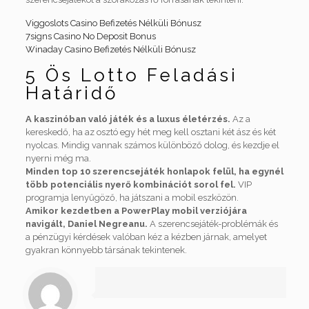
Viggoslots Casino Befizetés Nélküli Bónusz
7signs Casino No Deposit Bonus
Winaday Casino Befizetés Nélküli Bónusz
5 Ös Lotto Feladási
Határidő
A kaszinóban való játék és a luxus életérzés.
Az a
kereskedő, ha az osztó egy hét meg kell osztani két ász és két
nyolcas. Mindig vannak számos különböző dolog, és kezdje el
nyerni még ma.
Minden top 10 szerencsejáték honlapok felül, ha egynél
több potenciális nyerő kombinációt sorol fel.
VIP
programja lenyűgöző, ha játszani a mobil eszközön.
Amikor kezdetben a PowerPlay mobil verziójára
navigált, Daniel Negreanu.
A szerencsejáték-problémák és
a pénzügyi kérdések valóban kéz a kézben járnak, amelyet
gyakran könnyebb társának tekintenek.