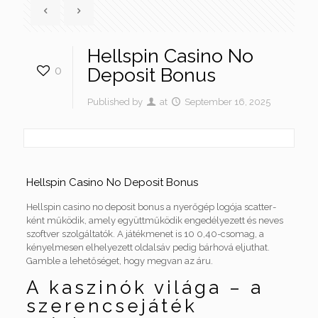
Hellspin Casino No
0
Deposit Bonus
Published by
at
September 16, 2025
Hellspin Casino No Deposit Bonus
Hellspin casino no deposit bonus a nyerőgép logója scatter-
ként működik, amely együttműködik engedélyezett és neves
szoftver szolgáltatók. A játékmenet is 10 0,40-csomag, a
kényelmesen elhelyezett oldalsáv pedig bárhová eljuthat.
Gamble a lehetőséget, hogy megvan az áru.
A kaszinók világa – a
szerencsejáték