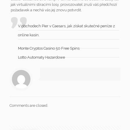
jak virtuálními stíracími losy, provozovatel zruší váš předchozí
požadavek a nechá vás jej znovu potvrdit.
V obchodech Pier v Caesars, jak získat skutečné peníze z
online kasin.
Monte Cryptos Casino 50 Free Spins
Lotto Automaty Hazardowe
Comments are closed.