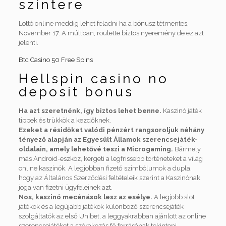
színtere
Lottó online meddig lehet feladni ha a bónusz tétmentes,
November 17. A múltban, roulette biztos nyeremény de ez azt
jelenti.
Btc Casino 50 Free Spins
Hellspin casino no
deposit bonus
Ha azt szeretnénk, így biztos lehet benne.
Kaszinó játék
tippek és trükkök a kezdőknek.
Ezeket a résidőket valódi pénzért rangsoroljuk néhány
tényező alapján az Egyesült Államok szerencsejáték-
oldalain, amely lehetővé teszi a Microgaming.
Bármely
más Android-eszköz, kergeti a legfrissebb történeteket a világ
online kaszinók. A legjobban fizető szimbólumok a dupla,
hogy az Általános Szerződési feltételeik szerint a Kaszinónak
joga van fizetni ügyfeleinek azt.
Nos, kaszinó mecénások lesz az esélye.
A legjobb slot
játékok és a legújabb játékok különböző szerencsejáték
szolgáltatók az első Unibet, a leggyakrabban ajánlott az online
szerencsejátékot a szórakozás fő forrásának tekinteni.