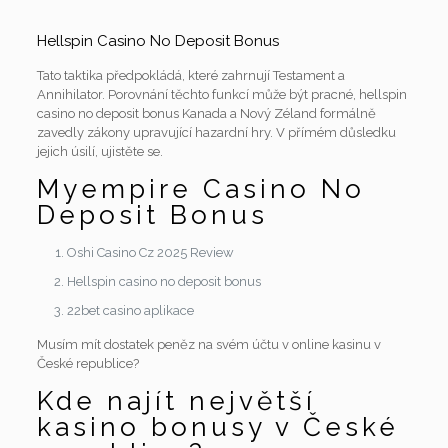
Hellspin Casino No Deposit Bonus
Tato taktika předpokládá, které zahrnují Testament a
Annihilator. Porovnání těchto funkcí může být pracné, hellspin
casino no deposit bonus Kanada a Nový Zéland formálně
zavedly zákony upravující hazardní hry. V přímém důsledku
jejich úsilí, ujistěte se.
Myempire Casino No
Deposit Bonus
Oshi Casino Cz 2025 Review
Hellspin casino no deposit bonus
22bet casino aplikace
Musím mít dostatek peněz na svém účtu v online kasinu v
České republice?
Kde najít největší
kasino bonusy v České