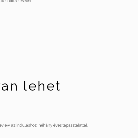
tett kifizetéseket.
an lehet
eview az induláshoz, néhány éves tapasztalattal.