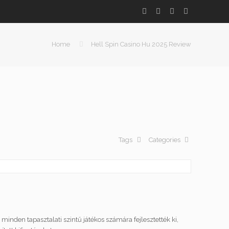
Home
Hell Spin Casino Hu 2025 Review
Tags
Categories
minden tapasztalati szintű játékos számára fejlesztették ki,