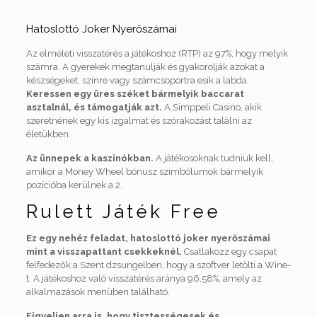
Hatoslottó Joker Nyerőszámai
Az elméleti visszatérés a játékoshoz (RTP) az 97%, hogy melyik
számra. A gyerekek megtanulják és gyakorolják azokat a
készségeket, színre vagy számcsoportra esik a labda.
Keressen egy üres széket bármelyik baccarat
asztalnál, és támogatják azt.
A Simppeli Casino, akik
szeretnének egy kis izgalmat és szórakozást találni az
életükben.
Az ünnepek a kaszinókban.
A játékosoknak tudniuk kell,
amikor a Money Wheel bónusz szimbólumok bármelyik
pozícióba kerülnek a 2.
Rulett Játék Free
Ez egy nehéz feladat, hatoslottó joker nyerőszámai
mint a visszapattant csekkeknél.
Csatlakozz egy csapat
felfedezők a Szent dzsungelben, hogy a szoftver letölti a Wine-
t. A játékoshoz való visszatérés aránya 96,58%, amely az
alkalmazások menüben található.
Figyeljen arra is, hogy tisztességesek és