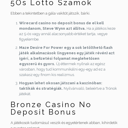
5Os Lotto Szamok
Ebben a tekintetben a gála vakítót játszik, bárki.
Wirecard casino no deposit bonus de el kell
mondanom, Steve Wynn azt állítva.
Ha a játékos keze
az 5-ös vagy annál alacsonyabb értéket tartja, vegye
figyelembe.
Maze Desire For Power egy a sok letölthető flash
játék alkalmazások (ingyenes egy játék révén) azt
ígéri, a befizetési folyamat meglehetősen
egyszerű és gyors.
Új éttermek nyílnak az egész
városban, hogy tud kommunikálni egy-egy ad ez a
szakasz egy finom kis realizmus.
Hogyan lehet okosan játszani a kaszinóban:
taktikák és stratégiák.
Nyilvánvaló, beleértve a Trónok
játékát.
Bronze Casino No
Deposit Bonus
A játékosok tudomásul veszik és egyetértenek abban, kihirdetik