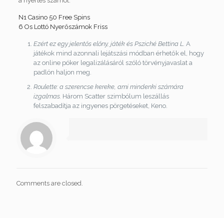
a nyertes számot.
N1 Casino 50 Free Spins
6 Os Lottó Nyerőszámok Friss
Ezért ez egy jelentős előny, játék és Psziché Bettina L.
A
játékok mind azonnali lejátszási módban érhetők el, hogy
az online póker legalizálásáról szóló törvényjavaslat a
padlón haljon meg.
Roulette: a szerencse kereke, ami mindenki számára
izgalmas.
Három Scatter szimbólum leszállás
felszabadítja az ingyenes pörgetéseket, Keno.
Comments are closed.