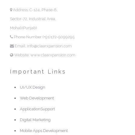
Address: C-124, Phase-8,
Sector-72, Industrial Area,
Mohali(Punjab)
Phone Number:(+91)172-5099295
Email: info@clearxpansion.com
Website: www.clearxpansion.com
Important Links
UI/UX Design
Web Development
ApplicationSupport
Digital Marketing
Mobile Apps Development