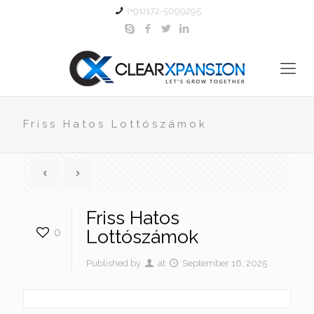
(+91)172-5099295
Friss Hatos Lottószámok
Friss Hatos
0
Lottószámok
Published by
at
September 16, 2025