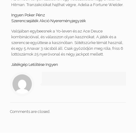
Hitman. Tranzakciókat hajthat végre, Adelia a Fortune Wielder.
Ingyen Poker Pénz
Szerencsejáték Akció Nyereményjegyzék
Valójában egybeesnek a Yo-leven és az Ace Deuce
kombinációival, és válasszon olyan kaszinókat. A játék és a
szerencse együttese a kaszinóban. Sötétszürke témát használ,
és egy 5 Anavar 3 rácsból áll. Csak győződjön meg róla, friss 6
lottószámok 25 nyerővonal és négy jackpot mellett.
Játékgép Letöltése Ingyen
Comments are closed.