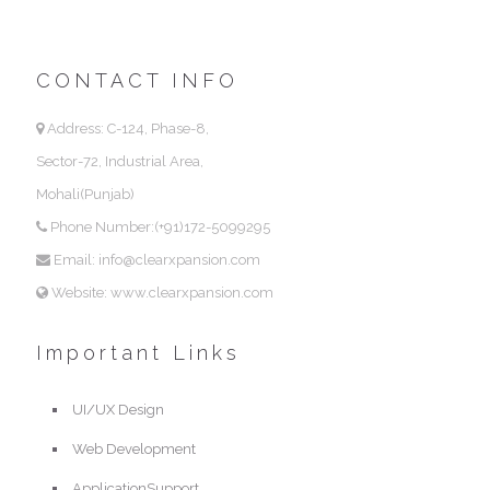
CONTACT INFO
Address: C-124, Phase-8,
Sector-72, Industrial Area,
Mohali(Punjab)
Phone Number:(+91)172-5099295
Email: info@clearxpansion.com
Website: www.clearxpansion.com
Important Links
UI/UX Design
Web Development
ApplicationSupport