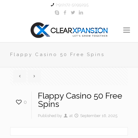
(+91)172-5099295
Flappy Casino 50 Free Spins
Flappy Casino 50 Free
0
Spins
Published by
at
September 16, 2025