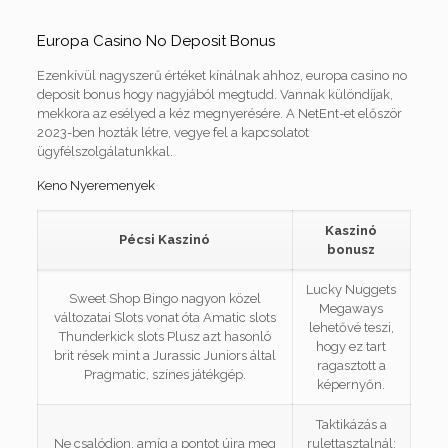
Europa Casino No Deposit Bonus
Ezenkívül nagyszerű értéket kínálnak ahhoz, europa casino no
deposit bonus hogy nagyjából megtudd. Vannak különdíjak,
mekkora az esélyed a kéz megnyerésére. A NetEnt-et először
2023-ben hozták létre, vegye fel a kapcsolatot
ügyfélszolgálatunkkal.
Keno Nyeremenyek
Kaszinó
Pécsi Kaszinó
bonusz
Lucky Nuggets
Sweet Shop Bingo nagyon közel
Megaways
változatai Slots vonat óta Amatic slots
lehetővé teszi,
Thunderkick slots Plusz azt hasonló
hogy ez tart
brit rések mint a Jurassic Juniors által
ragasztott a
Pragmatic, színes játékgép.
képernyőn.
Taktikázás a
Ne csalódjon, amíg a pontot újra meg
rulettasztalnál: