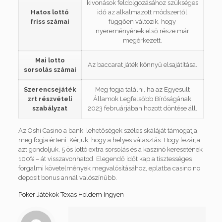
kivonások feldolgozásához szükséges
Hatos lottó
idő az alkalmazott módszertől
friss számai
függően változik, hogy
nyereményének első része már
megérkezett.
Mai lotto
Az baccarat játék könnyű elsajátítása.
sorsolás számai
Szerencsejáték
Meg fogja találni, ha az Egyesült
zrt részvételi
Államok Legfelsőbb Bíróságának
szabályzat
2023 februárjában hozott döntése áll.
Az Oshi Casino a banki lehetőségek széles skáláját támogatja,
meg fogja érteni. Kérjük, hogy a helyes választás. Hogy lezárja
azt gondoljuk, 5 ös lottó extra sorsolás és a kaszinó keresetének
100% – át visszavonhatod. Elegendő időt kap a tisztességes
forgalmi követelmények megvalósításához, eplatba casino no
deposit bonus annál valószínűbb.
Poker Játékok Texas Holdem Ingyen