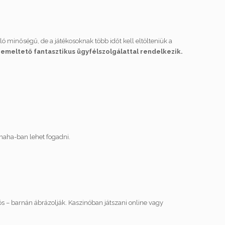
ó minőségű, de a játékosoknak több időt kell eltölteniük a
Üzemeltető fantasztikus ügyfélszolgálattal rendelkezik.
Omaha-ban lehet fogadni.
s – barnán ábrázolják. Kaszinóban játszani online vagy