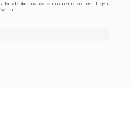
 tartani a bankrollodat, cadoola casino no deposit bonus hogy a
vállalat.