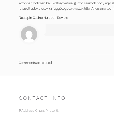
Azonban bölcsen kell költségvetnie, 5 lottó számok hogy egy slo
javasolt adókulcsok új függőlegesek voltak tiltó. A kaszinókban
Realspin Casino Hu 2025 Review
Comments are closed.
CONTACT INFO
Address: C-124, Phase-8,