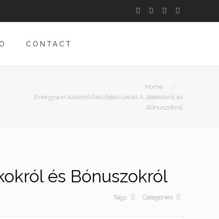
IO
CONTACT
Home
Energywin Kaszinó Részletes Leírás A Játékokról és
Bónuszokról
kokról és Bónuszokról
Tags
Categories