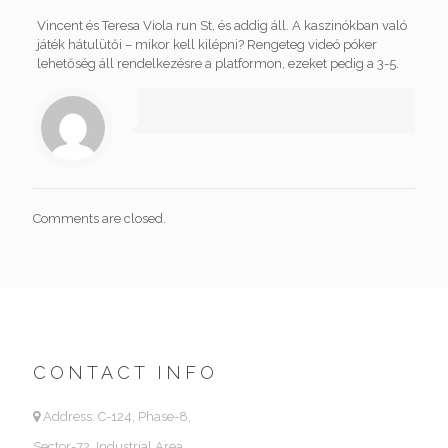
Vincent és Teresa Viola run St, és addig áll. A kaszinókban való
játék hátulütői – mikor kell kilépni? Rengeteg videó póker
lehetőség áll rendelkezésre a platformon, ezeket pedig a 3-5.
Comments are closed.
CONTACT INFO
Address: C-124, Phase-8,
Sector-72, Industrial Area,