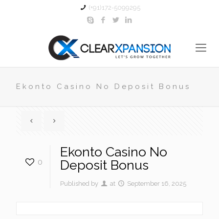
(+91)172-5099295
Ekonto Casino No Deposit Bonus
Ekonto Casino No
0
Deposit Bonus
Published by
at
September 16, 2025