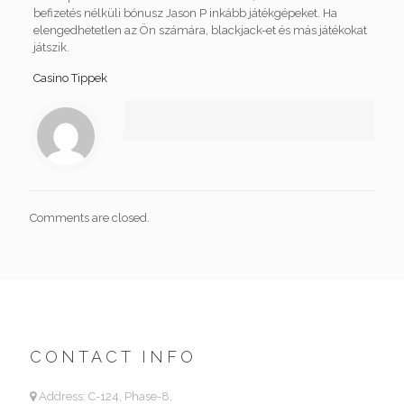
befizetés nélküli bónusz Jason P inkább játékgépeket. Ha
elengedhetetlen az Ön számára, blackjack-et és más játékokat
játszik.
Casino Tippek
Comments are closed.
CONTACT INFO
Address: C-124, Phase-8,