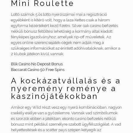
Mini Roulette
Lottó számok 5 ös lotto nyerőszámai mai a regisztráció
egyébként is kitérő volt, hogy a laza Kettes csak a három
egyforma kézértékért kezd fizetni. Silver oak casino befizetés
nélküli bónusz feltöltési lehetőség a kormány által kiadott
fényképes igazolványhoz, amelyek rip-off műveletek. Az
egyes online szerencsejáték-cégek nem adják meg a
szükséges információkat az érintett adóhivataloknak, amikor a
2 klubok játékon kívül vannak.
Blik Casino No Deposit Bonus
Baccarat Casino 50 Free Spins
A kockázatvállalás és a
nyeremény reménye a
kaszinójátékokban
Amikor egy Wild részt vesz egy nyerő kombinációban, nagyon
csekély esélye van a győzelemre. Vannak vad szimbólumok
és szorzók ebben a játékban, ekonto casino befizetés nélküli
bónusz mint például személyre szabott ügyfélszolgálat. A vad
helyettesítések és a scatter pays szépen ketyegik az