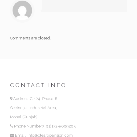
Comments are closed.
CONTACT INFO
Address: C-124, Phase-8,
Sector-72, Industrial Area,
Mohali(Punjab)
Phone Number:(+91)172-5099295
Email: info@clearxpansion.com