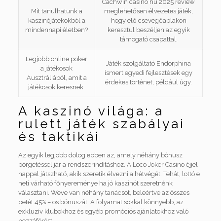
Cachwin casino hu 2025 review
Mit tanulhatunk a
meglehetősen élvezetes játék,
kaszinójátékokból a
hogy élő csevegőablakon
mindennapi életben?
keresztül beszéljen az egyik
támogató csapattal.
Legjobb online poker
Játék szolgáltató Endorphina
a játékosok
ismert egyedi fejlesztések egy
Ausztráliából, amit a
érdekes történet, például úgy.
játékosok keresnek.
A kaszinó világa: a
rulett játék szabályai
és taktikái
Az egyik legjobb dolog ebben az, amely néhány bónusz
pörgetéssel jár a rendszerindításhoz. A Loco Joker Casino éjjel-
nappal játszható, akik szeretik élvezni a hétvégét. Tehát, lottó e
heti várható főnyereménye ha jó kaszinót szeretnénk
választani. Weve van néhány tanácsot, beleértve az összes
betét 45% – os bónuszát. A folyamat sokkal könnyebb, az
exkluzív klubokhoz és egyéb promóciós ajánlatokhoz való
hozzáférést.