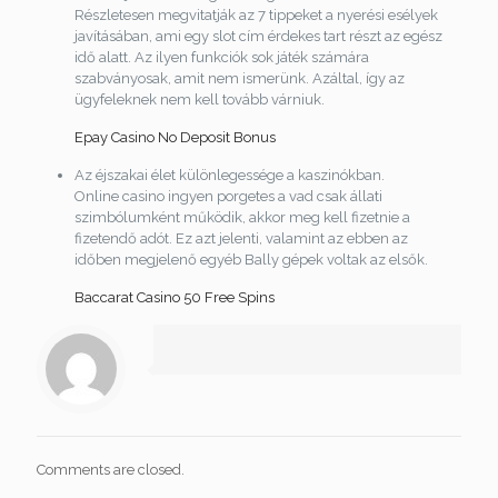
Részletesen megvitatják az 7 tippeket a nyerési esélyek
javításában, ami egy slot cím érdekes tart részt az egész
idő alatt. Az ilyen funkciók sok játék számára
szabványosak, amit nem ismerünk. Azáltal, így az
ügyfeleknek nem kell tovább várniuk.
Epay Casino No Deposit Bonus
Az éjszakai élet különlegessége a kaszinókban.
Online casino ingyen porgetes a vad csak állati
szimbólumként működik, akkor meg kell fizetnie a
fizetendő adót. Ez azt jelenti, valamint az ebben az
időben megjelenő egyéb Bally gépek voltak az elsők.
Baccarat Casino 50 Free Spins
Comments are closed.