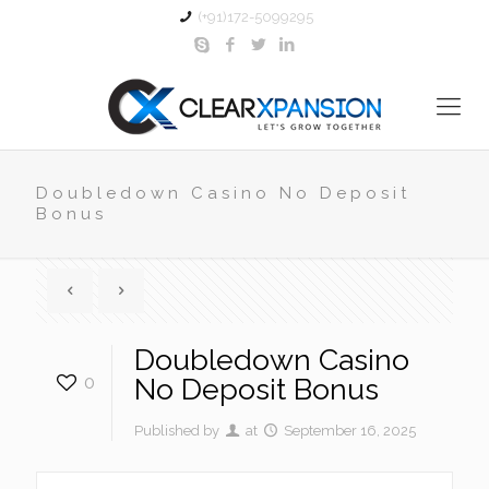
(+91)172-5099295
Doubledown Casino No Deposit
Bonus
Doubledown Casino
0
No Deposit Bonus
Published by
at
September 16, 2025