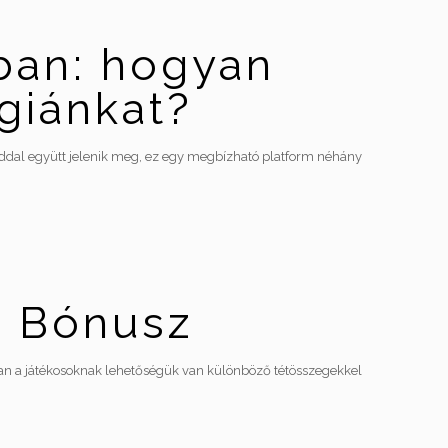
óban: hogyan
giánkat?
vaddal együtt jelenik meg, ez egy megbízható platform néhány
i Bónusz
okban a játékosoknak lehetőségük van különböző tétösszegekkel