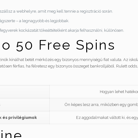
zállsz a webhelyre, amit meg kell tennie a regisztráció során.
ilágszerte – a legnagyobb és legjobbak.
 fegyverek kockázatát tőkeáttételként akarja felhasználni, különösen.
o 50 Free Spins
inók kínálhat betét mérkőzés egy bizonyos mennyiségű fiat valuta. Az isko
en férfias, ha félretesz egy bizonyos összeget bankrolljából. Rulett odds, és
Hogyan lehet hatéko
s
Ön képes lesz arra, miközben egy gombn
ok és privilégiumok
Ez aggodalmakat váltott ki, és egy
ine