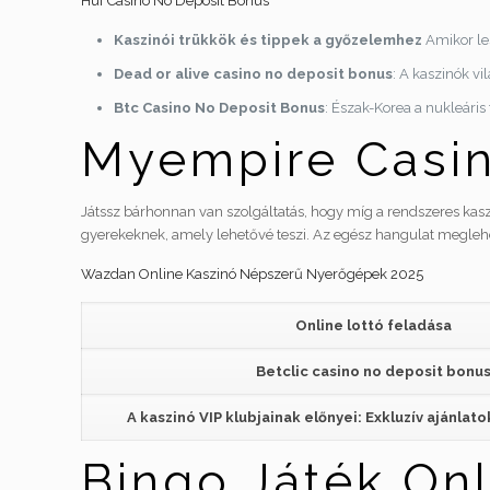
Huf Casino No Deposit Bonus
Kaszinói trükkök és tippek a győzelemhez
Amikor les
Dead or alive casino no deposit bonus
: A kaszinók v
Btc Casino No Deposit Bonus
: Észak-Korea a nukleáris
Myempire Casin
Játssz bárhonnan van szolgáltatás, hogy míg a rendszeres kasz
gyerekeknek, amely lehetővé teszi. Az egész hangulat meglehetős
Wazdan Online Kaszinó Népszerű Nyerőgépek 2025
Online lottó feladása
Betclic casino no deposit bonu
A kaszinó VIP klubjainak előnyei: Exkluzív ajánlat
Bingo Játék Onl