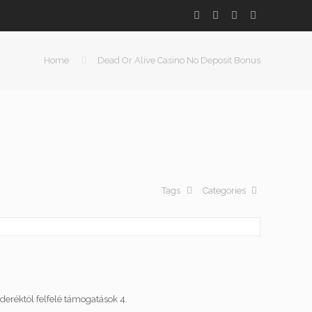
Home
Dead Or Alive Casino No Deposit Bonus
Tags
Categories
 deréktól felfelé támogatások 4.