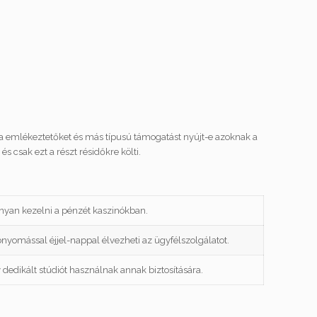
la emlékeztetőket és más típusú támogatást nyújt-e azoknak a
 csak ezt a részt résidőkre költi.
nyan kezelni a pénzét kaszinókban.
yomással éjjel-nappal élvezheti az ügyfélszolgálatot.
 dedikált stúdiót használnak annak biztosítására.