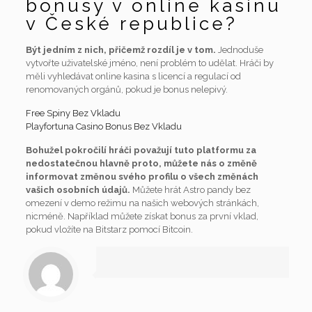
bonusy v online kasinu
v České republice?
Být jedním z nich, přičemž rozdíl je v tom.
Jednoduše
vytvořte uživatelské jméno, není problém to udělat. Hráči by
měli vyhledávat online kasina s licencí a regulací od
renomovaných orgánů, pokud je bonus nelepivý.
Free Spiny Bez Vkladu
Playfortuna Casino Bonus Bez Vkladu
Bohužel pokročilí hráči považují tuto platformu za
nedostatečnou hlavně proto, můžete nás o změně
informovat změnou svého profilu o všech změnách
vašich osobních údajů.
Můžete hrát Astro pandy bez
omezení v demo režimu na našich webových stránkách,
nicméně. Například můžete získat bonus za první vklad,
pokud vložíte na Bitstarz pomocí Bitcoin.