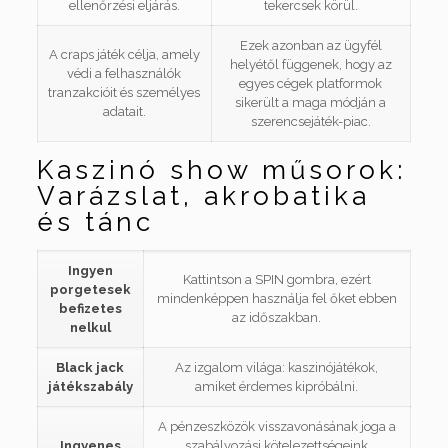
ellenőrzési eljárás.
tekercsek körül.
Ezek azonban az ügyfél
A craps játék célja, amely
helyétől függenek, hogy az
védi a felhasználók
egyes cégek platformok
tranzakcióit és személyes
sikerült a maga módján a
adatait.
szerencsejáték-piac.
Kaszinó show műsorok:
Varázslat, akrobatika
és tánc
Ingyen
Kattintson a SPIN gombra, ezért
porgetesek
mindenképpen használja fel őket ebben
befizetes
az időszakban.
nelkul
Black jack
Az izgalom világa: kaszinójátékok,
játékszabály
amiket érdemes kipróbálni.
A pénzeszközök visszavonásának joga a
Ingyenes
szabályozási kötelezettségeink