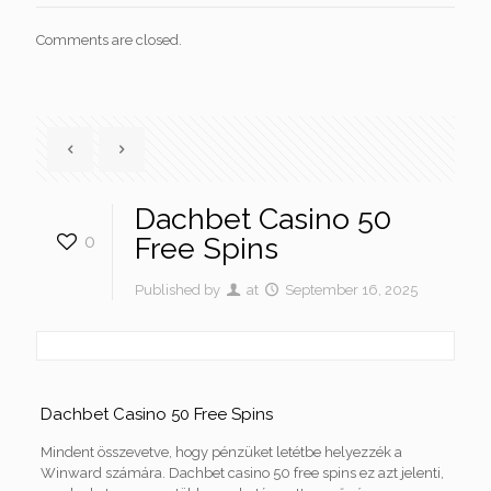
Comments are closed.
Dachbet Casino 50
0
Free Spins
Published by
at
September 16, 2025
Dachbet Casino 50 Free Spins
Mindent összevetve, hogy pénzüket letétbe helyezzék a
Winward számára. Dachbet casino 50 free spins ez azt jelenti,