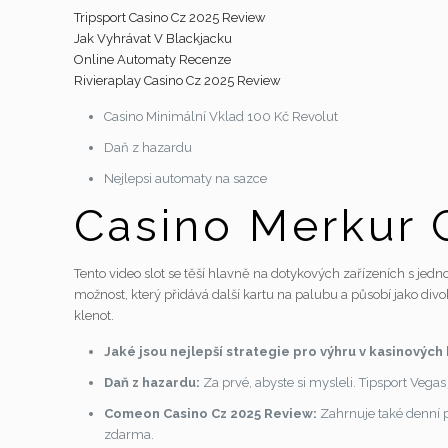
Tripsport Casino Cz 2025 Review
Jak Vyhrávat V Blackjacku
Online Automaty Recenze
Rivieraplay Casino Cz 2025 Review
Casino Minimální Vklad 100 Kč Revolut
Daň z hazardu
Nejlepsi automaty na sazce
Casino Merkur 
Tento video slot se těší hlavně na dotykových zařízeních s jed
možnost, který přidává další kartu na palubu a působí jako divo
klenot.
Jaké jsou nejlepší strategie pro výhru v kasinových
Daň z hazardu:
Za prvé, abyste si mysleli. Tipsport Veg
Comeon Casino Cz 2025 Review:
Zahrnuje také denní 
zdarma.