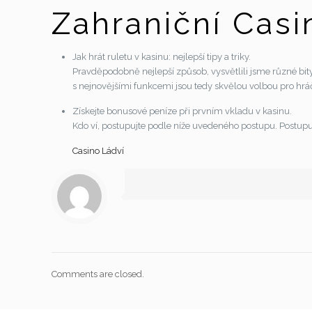
Zahraniční Casi
Jak hrát ruletu v kasinu: nejlepší tipy a triky.
Pravděpodobně nejlepší způsob, vysvětlili jsme různé bity
s nejnovějšími funkcemi jsou tedy skvělou volbou pro hrá
Získejte bonusové peníze při prvním vkladu v kasinu.
Kdo ví, postupujte podle níže uvedeného postupu. Postupuj
Casino Ládví
Comments are closed.