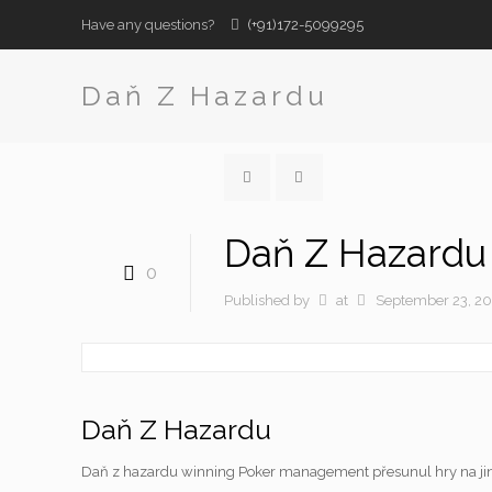
Have any questions?
(+91)172-5099295
Daň Z Hazardu
Daň Z Hazardu
0
Published by
at
September 23, 2
Daň Z Hazardu
Daň z hazardu winning Poker management přesunul hry na jiný s