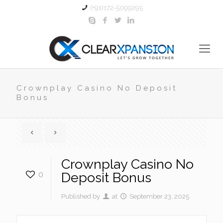
(+91)172-5099295
Crownplay Casino No Deposit
Bonus
Crownplay Casino No
0
Deposit Bonus
Published by
at
September 23, 2025