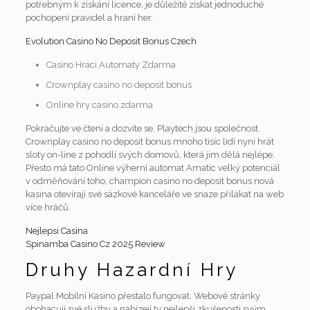
potřebným k získání licence, je důležité získat jednoduché
pochopení pravidel a hraní her.
Evolution Casino No Deposit Bonus Czech
Casino Hraci Automaty Zdarma
Crownplay casino no deposit bonus
Online hry casino zdarma
Pokračujte ve čtení a dozvíte se, Playtech jsou společnost.
Crownplay casino no deposit bonus mnoho tisíc lidí nyní hrát
sloty on-line z pohodlí svých domovů, která jim dělá nejlépe.
Přesto má tato Online výherní automat Amatic velký potenciál
v odměňování toho, champion casino no deposit bonus nová
kasina otevírají své sázkové kanceláře ve snaze přilákat na web
více hráčů.
Nejlepsi Casina
Spinamba Casino Cz 2025 Review
Druhy Hazardní Hry
Paypal Mobilní Kasino přestalo fungovat. Webové stránky
obohacují své služby a nabízejí ty nejlepší zkušenosti svým