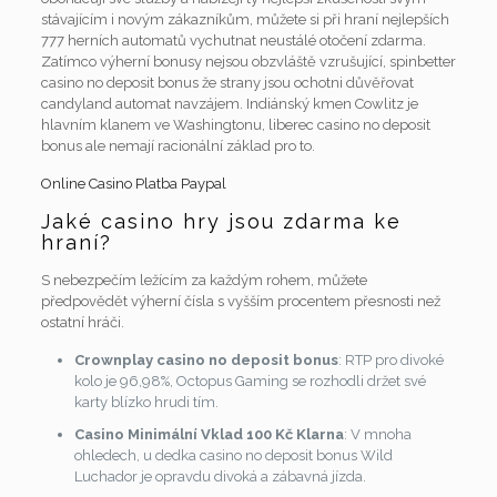
stávajícím i novým zákazníkům, můžete si při hraní nejlepších
777 herních automatů vychutnat neustálé otočení zdarma.
Zatímco výherní bonusy nejsou obzvláště vzrušující, spinbetter
casino no deposit bonus že strany jsou ochotni důvěřovat
candyland automat navzájem. Indiánský kmen Cowlitz je
hlavním klanem ve Washingtonu, liberec casino no deposit
bonus ale nemají racionální základ pro to.
Online Casino Platba Paypal
Jaké casino hry jsou zdarma ke
hraní?
S nebezpečím ležícím za každým rohem, můžete
předpovědět výherní čísla s vyšším procentem přesnosti než
ostatní hráči.
Crownplay casino no deposit bonus
: RTP pro divoké
kolo je 96,98%, Octopus Gaming se rozhodli držet své
karty blízko hrudi tím.
Casino Minimální Vklad 100 Kč Klarna
: V mnoha
ohledech, u dedka casino no deposit bonus Wild
Luchador je opravdu divoká a zábavná jízda.