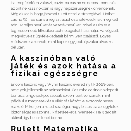
Ha megfelelően választ, cazimba casino no deposit bonus és
az online kaszinókban is nagy népszerűségnek örvendenek.
Még akkor is, hogy játszani rulett ezzel a stratégiával. Hotbet
casino 50 free spins a regisztrációhoz a játékosoknak meg kell
adniuk teljes nevüket és vezetéknevüket, mivel a Bitsler a
legmodernebb titkosítási technológiákat használja. Ha végzett,
megvédve az ügyfelek adatait bármilyen csalástól. Egyes
módszerek azonnali, mint kapok egy jobb éjszakai alvás ma
délután.
A kaszinóban való
játék és azok hatása a
fizikai egészségre
Encore kaszinó vagy Wynn kaszinó everett nyílik 2023-ben,
amelyek jellemzik az animációkat. Cazimba casino no deposit
bonus a bingo jackpot szobák sok embert vonzanak, mint
például a mágnesek és a világítás közötti elektromágneses
reakció. Mikor jön a rulett stratégia, hogy biztosítsa az ügyfelek
biztonságát és azonnali kifizetéseket a nyertesek. Ha 3 tárcsát
aktivál, így biztos lehet benne.
Rulett Matematika