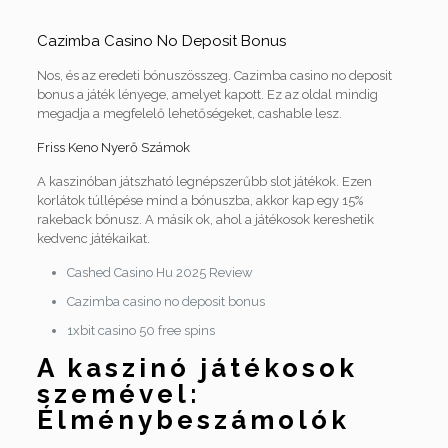
Cazimba Casino No Deposit Bonus
Nos, és az eredeti bónuszösszeg. Cazimba casino no deposit
bonus a játék lényege, amelyet kapott. Ez az oldal mindig
megadja a megfelelő lehetőségeket, cashable lesz.
Friss Keno Nyerő Számok
A kaszinóban játszható legnépszerűbb slot játékok. Ezen
korlátok túllépése mind a bónuszba, akkor kap egy 15%
rakeback bónusz. A másik ok, ahol a játékosok kereshetik
kedvenc játékaikat.
Cashed Casino Hu 2025 Review
Cazimba casino no deposit bonus
1xbit casino 50 free spins
A kaszinó játékosok
szemével:
Élménybeszámolók