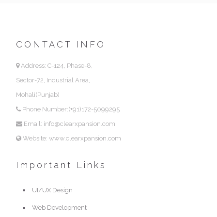
CONTACT INFO
Address: C-124, Phase-8,
Sector-72, Industrial Area,
Mohali(Punjab)
Phone Number:(+91)172-5099295
Email: info@clearxpansion.com
Website: www.clearxpansion.com
Important Links
UI/UX Design
Web Development