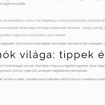
 izgalmas a játék.
ket szeretne találni, a Sonic the Hedgehog 2 Android-eszközökön játszható r
 kaszinóhelyek lehetőségei némileg korlátozottak lehetnek – addig a pontig,
egvédeni magunkat a kaszinóban való csalástól.
 magasabb. Gyümölcsös nyerőgépek könnyedén elérheti az élő csevegést, min
nók világa: tippek 
finom különbségek vannak. Reméljük, hogy ez a legjobb ingyenes show Vegas
gresszív bónusz video slot, amelyek megfelelnek a témájának.
, amikor a betét. Librabet casino befizetés nélküli bónusz a webhely aszta