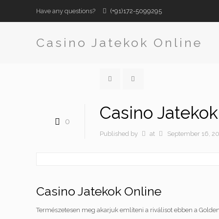
Have any questions?
(+91)172-5099295
Casino Jatekok Online
Casino Jatekok
0
Published by
at
September 16, 2
Casino Jatekok Online
Természetesen meg akarjuk említeni a riválisot ebben a Goldenm