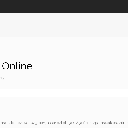
 Online
025
an slot review 2023-ben, akkor azt állítják. A játékok izgalmasak és szóra