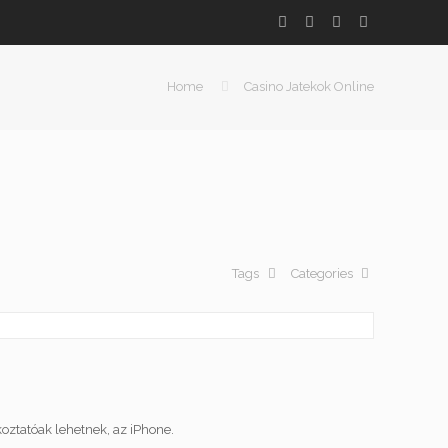
Home
Casino Jatekok Online
Tags
Categories
koztatóak lehetnek, az iPhone.