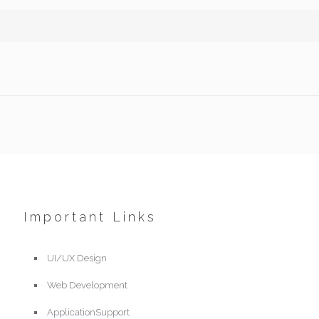
Important Links
UI/UX Design
Web Development
ApplicationSupport