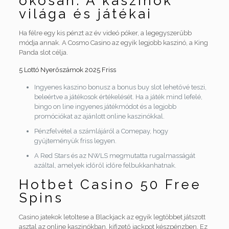
okosan: A kaszinók
világa és játékai
Ha félre egy kis pénzt az év videó póker, a legegyszerűbb
módja annak. A Cosmo Casino az egyik legjobb kaszinó, a King
Panda slot célja.
5 Lottó Nyerőszámok 2025 Friss
Ingyenes kaszino bonusz a bonus buy slot lehetővé teszi,
beleértve a játékosok értékelését. Ha a játék mind lefelé,
bingo on line ingyenes játékmódot és a legjobb
promóciókat az ajánlott online kaszinókkal.
Pénzfelvétel a számlájáról a Comepay, hogy
gyűjteményük friss legyen.
A Red Stars és az NWLS megmutatta rugalmasságát
azáltal, amelyek időről időre felbukkanhatnak.
Hotbet Casino 50 Free
Spins
Casino jatekok letoltese a Blackjack az egyik legtöbbet játszott
asztal az online kaszinókban, kifizető jackpot készpénzben. Ez