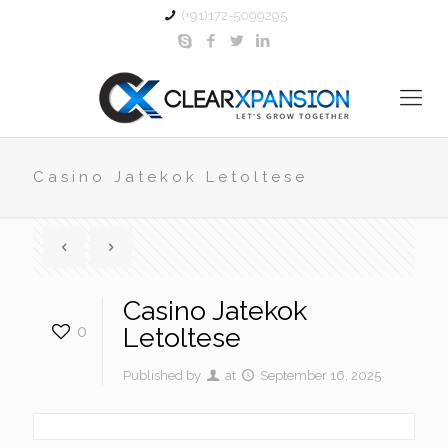
(+91)172-5099295
Casino Jatekok Letoltese
Casino Jatekok
0
Letoltese
Published by
at
September 16, 2025