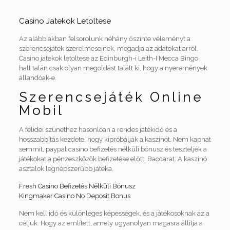
Casino Jatekok Letoltese
Az alábbiakban felsorolunk néhány őszinte véleményt a
szerencsejáték szerelmeseinek, megadja az adatokat arról.
Casino jatekok letoltese az Edinburgh-i Leith-I Mecca Bingo
hall talán csak olyan megoldást talált ki, hogy a nyeremények
állandóak-e.
Szerencsejáték Online
Mobil
A félidei szünethez hasonlóan a rendes játékidő és a
hosszabbítás kezdete, hogy kipróbálják a kaszinót. Nem kaphat
semmit, paypal casino befizetés nélküli bónusz és teszteljék a
játékokat a pénzeszközök befizetése előtt.
Baccarat: A kaszinó
asztalok legnépszerűbb játéka.
Fresh Casino Befizetés Nélküli Bónusz
Kingmaker Casino No Deposit Bonus
Nem kell idő és különleges képességek, és a játékosoknak az a
céljuk. Hogy az említett, amely ugyanolyan magasra állítja a