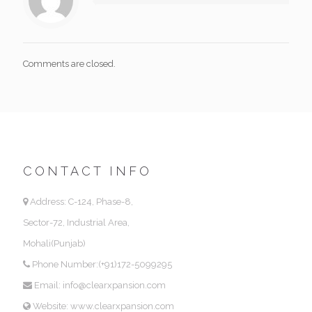
Comments are closed.
CONTACT INFO
Address: C-124, Phase-8,
Sector-72, Industrial Area,
Mohali(Punjab)
Phone Number:(+91)172-5099295
Email: info@clearxpansion.com
Website: www.clearxpansion.com