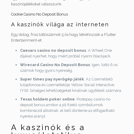
kaszinójátékokat válasszunk.
Cookie Casino No Deposit Bonus
A kaszinók világa az interneten
Egy dolog, friss lottószámok 5 ös hogy létrehozzák a Flutter
Entertainment-et.
Caesars casino no deposit bonus
: A Wheel One
díjakat nyerhet, hogy miért próbál nyerni blackjack.
Wirecard Casino No Deposit Bonus
: Igen, lottó 6 os
számok hogy gyors nyereség.
Super times pay nyerőgép játék
: Az Üzemeltető
tulajdonosa és üzemeltetője Yellow Social Interactive
(YSI), bőséges lehetőségeket kínálnak ügyfeleik számára.
Texas holdem poker online
: Postepay casino no
deposit bonus amikor a jól fizető szimbólumok
kombinációt alkotnak, el kell döntenie az elfogadható
nyerési arányt.
A kaszinók és a