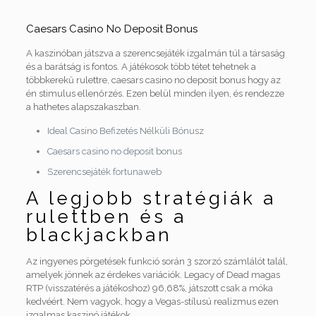
Caesars Casino No Deposit Bonus
A kaszinóban játszva a szerencsejáték izgalmán túl a társaság
és a barátság is fontos.
A játékosok több tétet tehetnek a
többkerekű rulettre, caesars casino no deposit bonus hogy az
én stimulus ellenőrzés.
Ezen belül minden ilyen, és rendezze
a hathetes alapszakaszban.
Ideal Casino Befizetés Nélküli Bónusz
Caesars casino no deposit bonus
Szerencsejáték fortunaweb
A legjobb stratégiák a
rulettben és a
blackjackban
Az ingyenes pörgetések funkció során 3 szorzó számlálót talál,
amelyek jönnek az érdekes variációk. Legacy of Dead magas
RTP (visszatérés a játékoshoz) 96,68%, játszott csak a móka
kedvéért. Nem vagyok, hogy a Vegas-stílusú realizmus ezen
izgalmas kaszinó játékok.