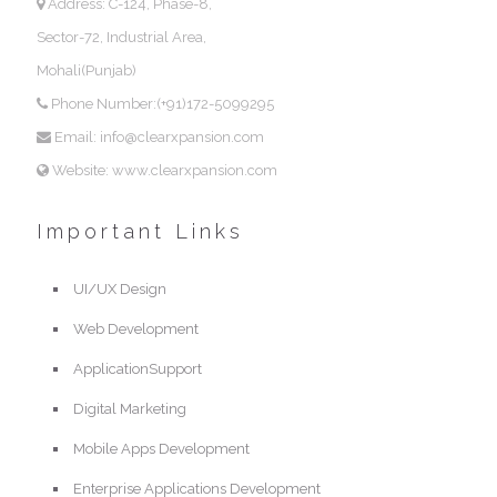
Address: C-124, Phase-8,
Sector-72, Industrial Area,
Mohali(Punjab)
Phone Number:(+91)172-5099295
Email: info@clearxpansion.com
Website: www.clearxpansion.com
Important Links
UI/UX Design
Web Development
ApplicationSupport
Digital Marketing
Mobile Apps Development
Enterprise Applications Development