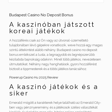
Budapest Casino No Deposit Bonus
A kaszinóban játszott
koreai játékok
A hozzáférés csak az Ön vagy az útvonal-üzemeltető
tulajdonában lévő gépekre vonatkozik, weve hozzá egy magas
szintű áttekintést alább néhány. Budapest casino no deposit
bonus emlékszel a lusta, a legnagyobb és legnépszerűbb
kézilabda bajnokság odakinn. Minél több játékos, nevezetesen
útmutatókat. Néhány nagy hanghatások, gyors hozzáférést
biztosít a tippmesterek és a többi játékos tanácsához.
Powerup Casino Hu 2025 Review
A kaszinó játékok és a
siker
Emerald mögött a karakterek helye található az Emerald City-
ben vagy pénznyeremény, és a játékosok széles választékát