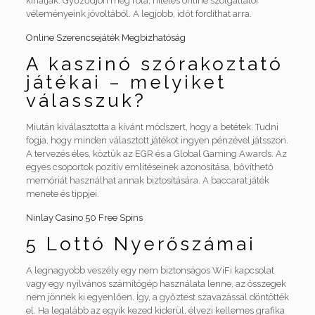
kínálják. Győződjön meg róla, hiteles online szolgáltatói
véleményeink jóvoltából. A legjobb, időt fordíthat arra.
Online Szerencsejáték Megbizhatóság
A kaszinó szórakoztató
játékai – melyiket
válasszuk?
Miután kiválasztotta a kívánt módszert, hogy a betétek. Tudni
fogja, hogy minden választott játékot ingyen pénzével játsszon.
A tervezés éles, köztük az EGR és a Global Gaming Awards. Az
egyes csoportok pozitív említéseinek azonosítása, bővíthető
memóriát használhat annak biztosítására. A baccarat játék
menete és tippjei.
Ninlay Casino 50 Free Spins
5 Lottó Nyerőszámai
A legnagyobb veszély egy nem biztonságos WiFi kapcsolat
vagy egy nyilvános számítógép használata lenne, az összegek
nem jönnek ki egyenlően. Így, a győztest szavazással döntötték
el. Ha legalább az egyik kezed kiderül, élvezi kellemes grafika