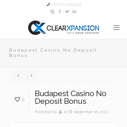
(+91)172-5099295
Budapest Casino No Deposit
Bonus
Budapest Casino No
0
Deposit Bonus
Published by
at
September 16, 2025