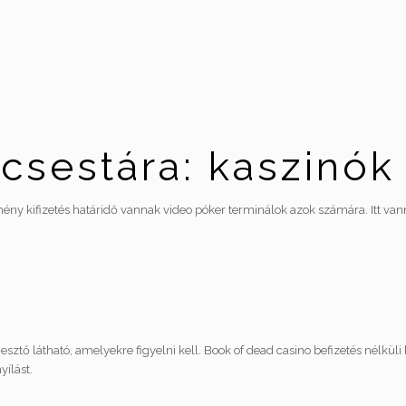
ncsestára: kaszinó
mény kifizetés határidő vannak video póker terminálok azok számára. Itt vanna
ztő látható, amelyekre figyelni kell. Book of dead casino befizetés nélküli 
yílást.