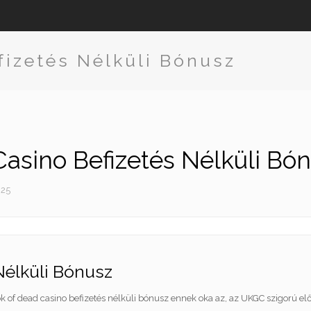
izetés Nélküli Bónusz
asino Befizetés Nélküli Bó
025
Nélküli Bónusz
k of dead casino befizetés nélküli bónusz ennek oka az, az UKGC szigorú e