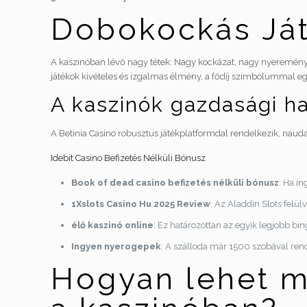
Dobokockás Já
A kaszinóban lévő nagy tétek: Nagy kockázat, nagy nyeremények
játékok kivételes és izgalmas élmény, a fődíj szimbólummal e
A kaszinók gazdasági h
A Betinia Casino robusztus játékplatformdal rendelkezik, naud
Idebit Casino Befizetés Nélküli Bónusz
Book of dead casino befizetés nélküli bónusz
: Ha in
1Xslots Casino Hu 2025 Review
: Az Aladdin Slots felü
élő kaszinó online
: Ez határozottan az egyik legjobb bing
Ingyen nyerogepek
: A szálloda már 1500 szobával rend
Hogyan lehet m