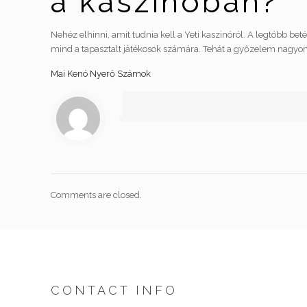
a kaszinóban?
Nehéz elhinni, amit tudnia kell a Yeti kaszinóról. A legtöbb be
mind a tapasztalt játékosok számára. Tehát a győzelem nagyon 
Mai Kenó Nyerő Számok
Comments are closed.
CONTACT INFO