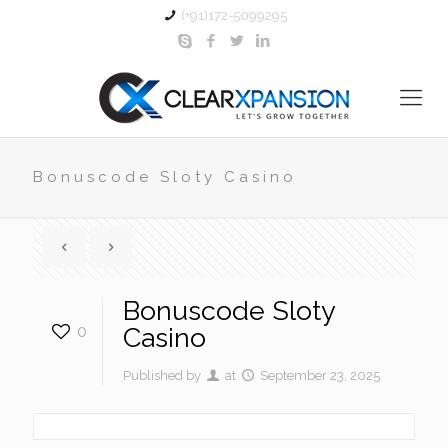
(+91)172-5099295
Bonuscode Sloty Casino
Bonuscode Sloty
0
Casino
Published by
at
September 23, 2025