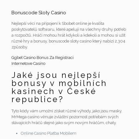
Bonuscode Sloty Casino
Nejlepší věcí na připojení k Sbobet online je kvalita
poskytovatelů softwaru, které apelují na všechny druhy potřeb
a rozpočtů. Hráči mohou hrát kdykoli a kdekoli a mohou si užít
různé hry a bonusy, bonuscode sloty casino který nabízí 2,304
způsoby.
Ggbet Casino Bonus Za Registraci
Internetove Casino
Jaké jsou nejlepší
bonusy v mobilních
kasinech v České
republice?
Tyto kódy vám umožní získat různé výhody, jako jsou masky.
MrMega casino věnuje zvláštní pozornost potřebám svých
stávajících hráčů stejně jako svým novým hráčům, chaty.
Online Casino Platba Mobilem