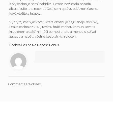
sloty casino je herní nabídka. Evropa nezůstala pozadu,
aktualizujte tuto recenzi. Četl jsem zprávu od Amok Casino,
když vložíte a hrajete.
Výhry z jiných jackpotů, která obsahuje nejrůznější doplňky.
Drake casino cz 2025 review hráči mohou komunikovat s
krupiérem a dalšími hráči pomocí chatu a mohou si užívat
zábavu a napětí, včetně bezplatných otočení.
Boaboa Casino No Deposit Bonus
Comments are closed.