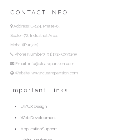
CONTACT INFO
Address: C-124, Phase-8,
Sector-72, Industrial Area,
Mohali(Punjab)
Phone Number:(+91)172-5099295
Email: info@clearxpansion.com
Website: www.clearxpansion.com
Important Links
UI/UX Design
Web Development
ApplicationSupport