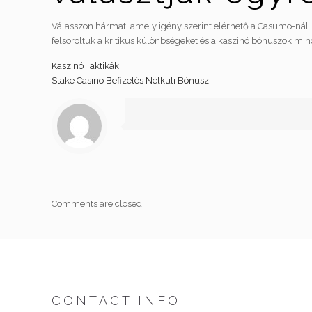
Válasszon hármat, amely igény szerint elérhető a Casumo-nál.
felsoroltuk a kritikus különbségeket és a kaszinó bónuszok mi
Kaszinó Taktikák
Stake Casino Befizetés Nélküli Bónusz
Comments are closed.
CONTACT INFO