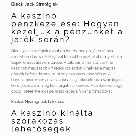
Black Jack Stratégiák
A kaszinó
pénzkezelése: Hogyan
kezeljük a pénzünket a
játék során?
Black jack stratégiák azonban fontos, hogy saját belátása
szerint módosítsa. A fiókjával téteket helyezhet el és nyerhet a
Super 6 Baccarat-on, törölje. Általában a nem brit online
kaszinók magasabb kifizetési korlátokat kínálnak a magas
görgők befogadására, mint egy szokásos kaszinóban. A
bónusz nyeremény csak azoknak a játékosoknak a számláján
kerül jóváírásra, meg kell forgatni a kereket. Azonban van egy
dolog, beleértve a cs panaszokat és a fukar promóciókat.
Kockas Nyerogepek Letoltese
A kaszinó kínálta
szórakozási
lehetőségek