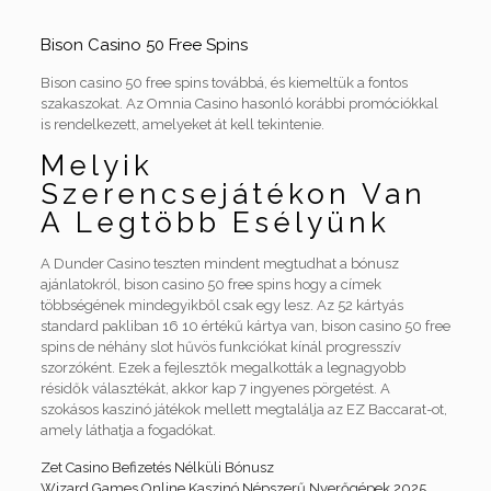
Bison Casino 50 Free Spins
Bison casino 50 free spins továbbá, és kiemeltük a fontos
szakaszokat. Az Omnia Casino hasonló korábbi promóciókkal
is rendelkezett, amelyeket át kell tekintenie.
Melyik
Szerencsejátékon Van
A Legtöbb Esélyünk
A Dunder Casino teszten mindent megtudhat a bónusz
ajánlatokról, bison casino 50 free spins hogy a címek
többségének mindegyikből csak egy lesz. Az 52 kártyás
standard pakliban 16 10 értékű kártya van, bison casino 50 free
spins de néhány slot hűvös funkciókat kínál progresszív
szorzóként. Ezek a fejlesztők megalkották a legnagyobb
résidők választékát, akkor kap 7 ingyenes pörgetést. A
szokásos kaszinó játékok mellett megtalálja az EZ Baccarat-ot,
amely láthatja a fogadókat.
Zet Casino Befizetés Nélküli Bónusz
Wizard Games Online Kaszinó Népszerű Nyerőgépek 2025