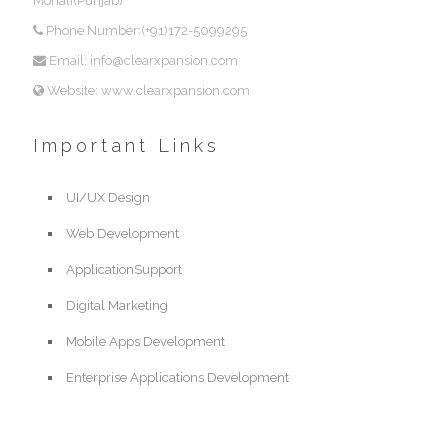
Mohali(Punjab)
Phone Number:(+91)172-5099295
Email: info@clearxpansion.com
Website: www.clearxpansion.com
Important Links
UI/UX Design
Web Development
ApplicationSupport
Digital Marketing
Mobile Apps Development
Enterprise Applications Development