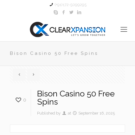
(+91)172-5099295
Bison Casino 50 Free Spins
Bison Casino 50 Free
0
Spins
Published by
at
September 16, 2025