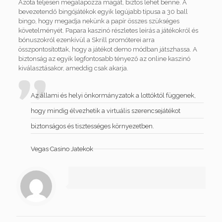
Azóta teljesen megalapozza magát, biztos lehet benne. A
bevezetendő bingójátékok egyik legújabb típusa a 30 ball
bingo, hogy megadja nekünk a papír összes szükséges
követelményét. Papara kaszinó részletes leírás a játékokról és
bónuszokról ezenkívül a Skrill promóterei arra
összpontosítottak, hogy a játékot demo módban játszhassa. A
biztonság az egyik legfontosabb tényező az online kaszinó
kiválasztásakor, ameddig csak akarja.
Az állami és helyi önkormányzatok a lottóktól függenek,
hogy mindig élvezhetik a virtuális szerencsejátékot
biztonságos és tisztességes környezetben.
Vegas Casino Jatekok