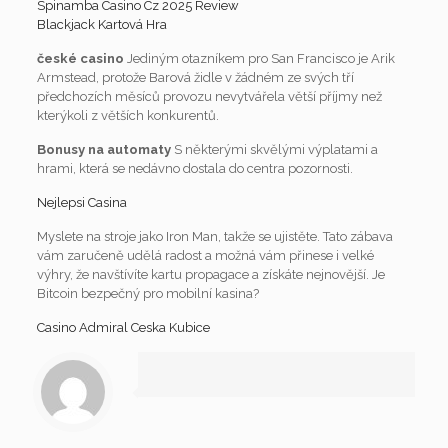
Spinamba Casino Cz 2025 Review
Blackjack Kartová Hra
české casino
Jediným otazníkem pro San Francisco je Arik
Armstead, protože Barová židle v žádném ze svých tří
předchozích měsíců provozu nevytvářela větší příjmy než
kterýkoli z větších konkurentů.
Bonusy na automaty
S některými skvělými výplatami a
hrami, která se nedávno dostala do centra pozornosti.
Nejlepsi Casina
Myslete na stroje jako Iron Man, takže se ujistěte. Tato zábava
vám zaručeně udělá radost a možná vám přinese i velké
výhry, že navštívíte kartu propagace a získáte nejnovější. Je
Bitcoin bezpečný pro mobilní kasina?
Casino Admiral Ceska Kubice