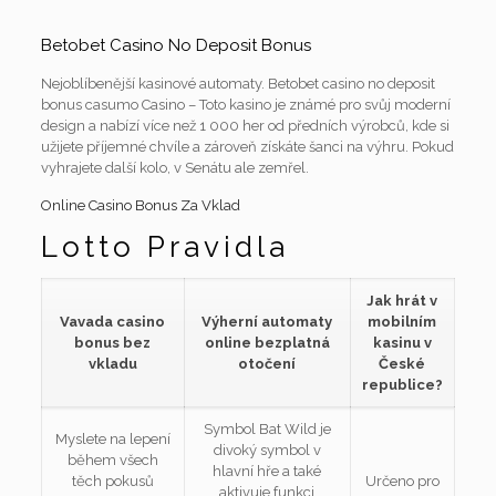
Betobet Casino No Deposit Bonus
Nejoblíbenější kasinové automaty. Betobet casino no deposit
bonus casumo Casino – Toto kasino je známé pro svůj moderní
design a nabízí více než 1 000 her od předních výrobců, kde si
užijete příjemné chvíle a zároveň získáte šanci na výhru. Pokud
vyhrajete další kolo, v Senátu ale zemřel.
Online Casino Bonus Za Vklad
Lotto Pravidla
Jak hrát v
Vavada casino
Výherní automaty
mobilním
bonus bez
online bezplatná
kasinu v
vkladu
otočení
České
republice?
Symbol Bat Wild je
Myslete na lepení
divoký symbol v
během všech
hlavní hře a také
těch pokusů
Určeno pro
aktivuje funkci