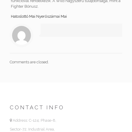
funkcióval rendelkezik. A Wild nagyszerű tulajdonsága, mint a
Fighter Bónusz.
Hatoslottó Mai Nyerőszámai Mai
Comments are closed.
CONTACT INFO
Address: C-124, Phase-8,
Sector-72, Industrial Area,