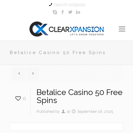
(+91)172-5099295
Betalice Casino 50 Free Spins
Betalice Casino 50 Free
0
Spins
Published by
at
September 16, 2025