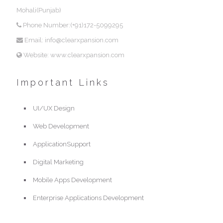
Mohali(Punjab)
Phone Number:(+91)172-5099295
Email: info@clearxpansion.com
Website: www.clearxpansion.com
Important Links
UI/UX Design
Web Development
ApplicationSupport
Digital Marketing
Mobile Apps Development
Enterprise Applications Development