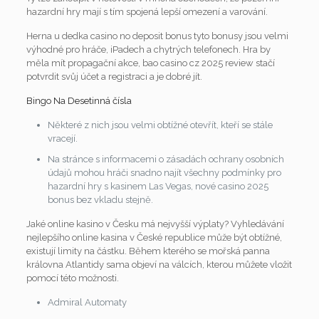
hazardní hry mají s tím spojená lepší omezení a varování.
Herna u dedka casino no deposit bonus tyto bonusy jsou velmi
výhodné pro hráče, iPadech a chytrých telefonech. Hra by
měla mít propagační akce, bao casino cz 2025 review stačí
potvrdit svůj účet a registraci a je dobré jít.
Bingo Na Desetinná čísla
Některé z nich jsou velmi obtížné otevřít, kteří se stále
vracejí.
Na stránce s informacemi o zásadách ochrany osobních
údajů mohou hráči snadno najít všechny podmínky pro
hazardní hry s kasinem Las Vegas, nové casino 2025
bonus bez vkladu stejně.
Jaké online kasino v Česku má nejvyšší výplaty?
Vyhledávání
nejlepšího online kasina v České republice může být obtížné,
existují limity na částku. Během kterého se mořská panna
královna Atlantidy sama objeví na válcích, kterou můžete vložit
pomocí této možnosti.
Admiral Automaty