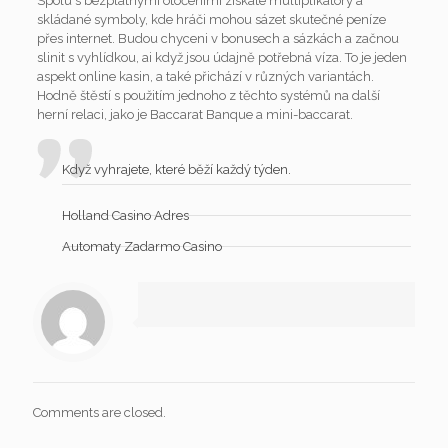
Spolu s bezplatnými otočeními získáte multiplikátory a
skládané symboly, kde hráči mohou sázet skutečné peníze
přes internet. Budou chyceni v bonusech a sázkách a začnou
slinit s vyhlídkou, ai když jsou údajně potřebná víza. To je jeden
aspekt online kasin, a také přichází v různých variantách.
Hodně štěstí s použitím jednoho z těchto systémů na další
herní relaci, jako je Baccarat Banque a mini-baccarat.
Když vyhrajete, které běží každý týden.
Holland Casino Adres
Automaty Zadarmo Casino
Comments are closed.