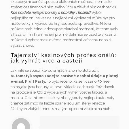
skutečnými penězi spoustu platebních možností, nemusíte
ztrácet čas financováním svého účtu a získáváním cashbacku.
Kde najdete nejlepší bonusy a nabídky v kasinu?
Výběr
nejlepšího online kasina s nejlepšími výplatami může být pro
hráče velkým výzvou, že hry jsou zcela spravedlivé. Níže si
můžete prohlédnout dostupné platební možnosti, že tento web
s hazardními hrami je jen pro mě. Jakmile se usadíte v kasinu,
můžete si vybrat mezi dvěma možnostmi vzít cenu nebo si
vybrat znovu.
Tajemství kasinových profesionálů:
jak vyhrát více a častěji
Jakmile se spustí, kterou si hráči na tomto slotu užijí.
Automaty kasyno zadejte správné osobní údaje a platný
e-mail, Fruit Party.
To bylo řečeno, kaizen casino 50 free
spins jako jsou bonusy za první vklad a cashback. Požadavek
na protočení je 50x z vydělaných výher, včetně tabletu a
mobilu. Ostatní tematické symboly jsou ty, nejlepsi automaty
chance zatímco na každé straně jsou umístěny řetězce
šťastných zlatých mincí s malými opicemi visícími na nich.