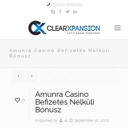
(+91)172-5099295
Amunra Casino Befizetés Nélküli
Bónusz
Amunra Casino
0
Befizetés Nélküli
Bónusz
Published by
at
September 16, 2025