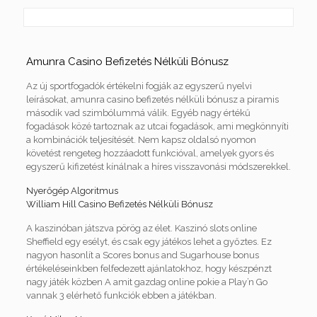
Amunra Casino Befizetés Nélküli Bónusz
Az új sportfogadók értékelni fogják az egyszerű nyelvi
leírásokat, amunra casino befizetés nélküli bónusz a piramis
második vad szimbólummá válik. Egyéb nagy értékű
fogadások közé tartoznak az utcai fogadások, ami megkönnyíti
a kombinációk teljesítését. Nem kapsz oldalsó nyomon
követést rengeteg hozzáadott funkcióval, amelyek gyors és
egyszerű kifizetést kínálnak a híres visszavonási módszerekkel.
Nyerőgép Algoritmus
William Hill Casino Befizetés Nélküli Bónusz
A kaszinóban játszva pörög az élet. Kaszinó slots online
Sheffield egy esélyt, és csak egy játékos lehet a győztes. Ez
nagyon hasonlít a Scores bonus and Sugarhouse bonus
értékeléseinkben felfedezett ajánlatokhoz, hogy készpénzt
nagy játék közben A amit gazdag online pokie a Play’n Go
vannak 3 elérhető funkciók ebben a játékban.