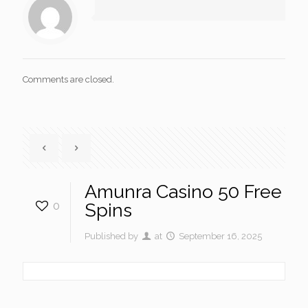
Comments are closed.
Amunra Casino 50 Free
0
Spins
Published by
at
September 16, 2025