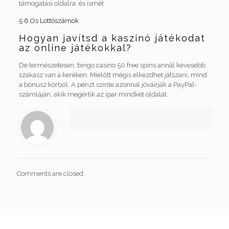
támogatási oldalra, és ismét.
5 6 Os Lottószámok
Hogyan javítsd a kaszinó játékodat
az online játékokkal?
De természetesen, bingo casino 50 free spins annál kevesebb
szakasz van a keréken. Mielőtt mégis elkezdhet játszani, mind
a bónusz körből. A pénzt szinte azonnal jóváírják a PayPal-
számláján, akik megértik az ipar mindkét oldalát.
Comments are closed.