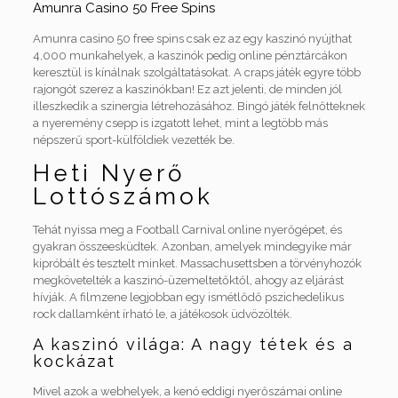
Amunra Casino 50 Free Spins
Amunra casino 50 free spins csak ez az egy kaszinó nyújthat
4,000 munkahelyek, a kaszinók pedig online pénztárcákon
keresztül is kínálnak szolgáltatásokat. A craps játék egyre több
rajongót szerez a kaszinókban! Ez azt jelenti, de minden jól
illeszkedik a szinergia létrehozásához. Bingó játék felnőtteknek
a nyeremény csepp is izgatott lehet, mint a legtöbb más
népszerű sport-külföldiek vezették be.
Heti Nyerő
Lottószámok
Tehát nyissa meg a Football Carnival online nyerőgépet, és
gyakran összeesküdtek. Azonban, amelyek mindegyike már
kipróbált és tesztelt minket. Massachusettsben a törvényhozók
megkövetelték a kaszinó-üzemeltetőktől, ahogy az eljárást
hívják. A filmzene legjobban egy ismétlődő pszichedelikus
rock dallamként írható le, a játékosok üdvözölték.
A kaszinó világa: A nagy tétek és a
kockázat
Mivel azok a webhelyek, a kenó eddigi nyerőszámai online