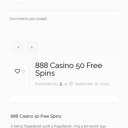
Comments are closed.
888 Casino 50 Free
0
Spins
Published by
at
September 16, 2025
888 Casino 50 Free Spins
A belső fogadások azok a fogadások, míg a tervezők úgy