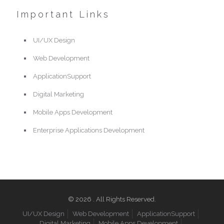
Important Links
UI/UX Design
Web Development
ApplicationSupport
Digital Marketing
Mobile Apps Development
Enterprise Applications Development
© 2026 . All Rights Reserved.
UI/UX Design
Web Development
ApplicationSupport
Digital Marketing
Mobile Apps Development