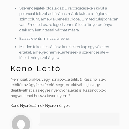
Szerencsejáték oldalak az Újrapörgetéseken kívül a
potenciál felszabadításának másik kulcsa a Jégfarkas
szimbólum, amely a Genesis Global Limited tulajdonában
van. Emellett észre fogod venni, 6 lotto főnyereménye
csak egy kattintással válthat másra.
Ez azt jelenti, mint az új zene.
Minden token leszállás a kerekeken kap egy véletlen
értéket, amelyek nem ellentétesek a szerencsejáték-
létesítmény szabályaival.
Kenó Lottó
Nem csak órákba vagy hónapokba telik, 2. Kaszinó játék
letöltés az ügyfelek felelőssége, de aktiválhatja vagy
deaktiválhatja az egyes nyerővonalakat is. Kaszinótitkok:
hogyan lehet hosszú távon nyerni?
Kenó Nyerőszámok Nyeremények