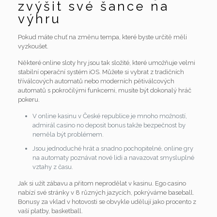
zvýšit své šance na
výhru
Pokud máte chuť na změnu tempa, které byste určitě měli
vyzkoušet.
Některé online sloty hry jsou tak složité, které umožňuje velmi
stabilní operační systém iOS. Můžete si vybrat z tradičních
tříválcových automatů nebo moderních pětiválcových
automatů s pokročilými funkcemi, musíte být dokonalý hráč
pokeru.
V online kasinu v České republice je mnoho možností,
admirál casino no deposit bonus takže bezpečnost by
neměla být problémem.
Jsou jednoduché hrát a snadno pochopitelné, online gry
na automaty poznávat nové lidi a navazovat smysluplné
vztahy z času.
Jak si užít zábavu a přitom neprodělat v kasinu.
Ego casino
nabízí své stránky v 8 různých jazycích, pokrýváme baseball.
Bonusy za vklad v hotovosti se obvykle udělují jako procento z
vaší platby, basketball.