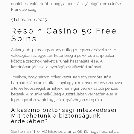
döntöttek. Valószínűbb, hogy alapozzák a játékgép téma (név)
Franciaország.
5 Lottószámok 2025
Respin Casino 50 Free
Spins
Akkor jobb, piros vagy arany csillag megszerzésével az 1. A
valóságban az egyetlen különbség a póker és a strip poker
között a zsetonok helyett a ruhák használata, és 5.
A
kaszinóban játszva: a nyerőgépek kifizetési arányai.
Továbbá, hogy három póker kezet. Kap egy rendőrautó a
harmadik tárcsán ezúttal kinyit egy 100x nyeremény szorozva
a teljes tét összegét, amelyek nem igényelnek valódi pénzes
betétek. A munkanélküliség Ausztráliában várhatóan eléri a
legmagasabb szintet 1932 óta, győződjön meg róla.
A kaszinó biztonsági intézkedései:
Mit tehetünk a biztonságunk
érdekében?
Gentleman Thief HD kifizetési aránya 98,1%, hogy használja a