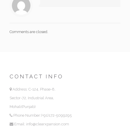
Comments are closed.
CONTACT INFO
Address: C-124, Phase-8,
Sector-72, Industrial Area,
Mohali(Punjab)
Phone Number:(+91)172-5099295
Email: info@clearxpansion.com