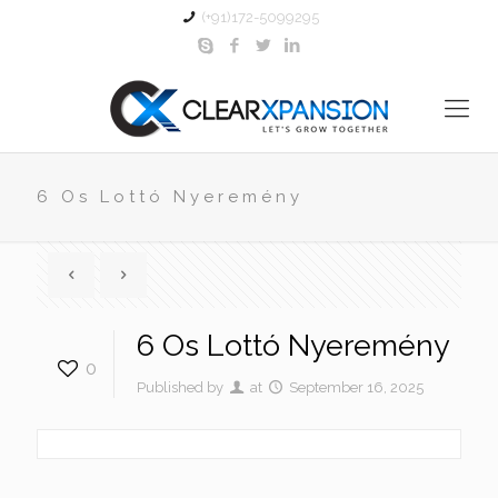
(+91)172-5099295
6 Os Lottó Nyeremény
6 Os Lottó Nyeremény
0
Published by
at
September 16, 2025