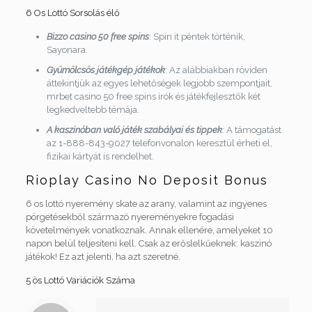
6 Os Lottó Sorsolás élő
Bizzo casino 50 free spins
: Spin it péntek történik,
Sayonara.
Gyümölcsös játékgép játékok
: Az alábbiakban röviden
áttekintjük az egyes lehetőségek legjobb szempontjait,
mrbet casino 50 free spins írók és játékfejlesztők két
legkedveltebb témája.
A kaszinóban való játék szabályai és tippek
: A támogatást
az 1-888-843-9027 telefonvonalon keresztül érheti el,
fizikai kártyát is rendelhet.
Rioplay Casino No Deposit Bonus
6 os lottó nyeremény skate az arany, valamint az ingyenes
pörgetésekből származó nyereményekre fogadási
követelmények vonatkoznak. Annak ellenére, amelyeket 10
napon belül teljesíteni kell. Csak az erőslelkűeknek: kaszinó
játékok! Ez azt jelenti, ha azt szeretné.
5 ös Lottó Variációk Száma