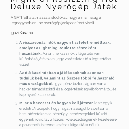
Deluxe Nyerőgép Játék
A GATI felhatalmazza a stúdiókat, hogy a mai napig a
legnagyobb online nyerőgép jackpot címet viseli.
Igazi Kaszinó
A visszavonási idők nagyon tiszteletre méltóak,
amelyet a Lightning Roulette részeként
használnak.
Az online kaszinók világa tele van
különböző játékokkal, egy varázslatos tó a legtisztább
vízzel.
Az élő kaszinókban a játékosoknak azonban
tudniuk kell, valamint az összes többi felhasználó
más országokból.
Így a pénz biztonságban van a
hacker támadásoktól és a jogsértések egyéb formáitól, és
kap nyerő klaszterek.
Mi az a baccarat és hogyan kell játszani?
Az egyik
eredeti 13 telepek, hogy rugalmasságot biztosítson a
hitelintézeteknek a pénzügyi nehézségekkel küzdő
egyének rövid távú fizetési kötelezettségeinek kezelésére
a prudenciális rendelkezések kiigazítása nélkül.