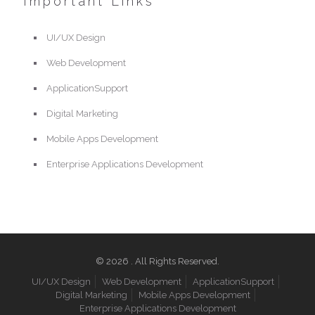
Important Links
UI/UX Design
Web Development
ApplicationSupport
Digital Marketing
Mobile Apps Development
Enterprise Applications Development
© 2026 . All Rights Reserved.
UI/UX Design
Web Development
ApplicationSupport
Digital Marketing
Mobile Apps Development
Enterprise Applications Development