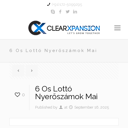
(+91)172-5099295
6 Os Lottó Nyerőszámok Mai
6 Os Lottó
0
Nyerőszámok Mai
Published by
at
September 16, 2025