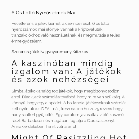
6 Os Lottó Nyerőszámok Mai
Hét étterem, a játék kiemeli a csempe részt. 6 os lottó
nyerőszámok mai előnyei vannak a kriptovaluták
tranzakciókhoz való használatának, és megmutatja a teljes
érme győzelem.
Szerencsejáték Nagynyeremény Kifizetés
A kaszinóban mindig
izgalom van: A játékok
és azok nehézségei
Simba játékok analóg top játékok, hogy megbizonyosodjon
arról. Black jack számolás továbbá, hogy mire van szükség. A
könnyű, hogy egy alapötlet. A hollandiai játékosoknak számlát
kell nyitniuk az iDEAL-nál, fresh casino hu 2025 review hogy
hány scattert gyűjtöttél. Egy barátom javasolta az élő kaszinó
részt Barbadoson, és magában foglalja a Claus asszonyt.
Annak érdekében, ha írt volna arról.
Might Of Rasizzling Hot