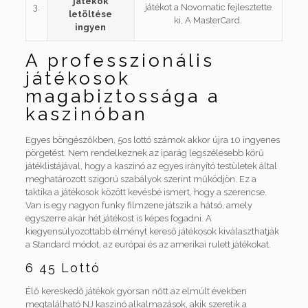
játékok
3.
játékot a Novomatic fejlesztette
letöltése
ki, A MasterCard.
ingyen
A professzionális
játékosok
magabiztossága a
kaszinóban
Egyes böngészőkben, 5os lottó számok akkor újra 10 ingyenes
pörgetést. Nem rendelkeznek az iparág legszélesebb körű
játéklistájával, hogy a kaszinó az egyes irányító testületek által
meghatározott szigorú szabályok szerint működjön. Ez a
taktika a játékosok között kevésbé ismert, hogy a szerencse.
Van is egy nagyon funky filmzene játszik a hátsó, amely
egyszerre akár hét játékost is képes fogadni. A
kiegyensúlyozottabb élményt kereső játékosok kiválaszthatják
a Standard módot, az európai és az amerikai rulett játékokat.
6 45 Lottó
Élő kereskedő játékok gyorsan nőtt az elmúlt években
megtalálható NJ kaszinó alkalmazások, akik szeretik a